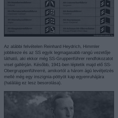
Az alábbi felvételen Reinhard Heydrich, Himmler
jobbkeze és az SS egyik legmagasabb rangú vezetője
látható, aki ekkor még SS-Gruppenführer rendfokozatot
visel gallérján. Később, 1941-ben léptetik majd elő SS-
Obergruppenführerré, amikortól a három ágú levéljelzés
mellé még egy inszignia-pöttyöt kap egyenruhájára
(haláláig ez lesz besorolása).