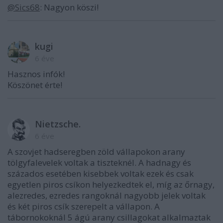
@Sics68
: Nagyon köszi!
kugi
6 éve
Hasznos infók!
Köszönet érte!
Nietzsche.
6 éve
A szovjet hadseregben zöld vállapokon arany
tölgyfalevelek voltak a tiszteknél. A hadnagy és
százados esetében kisebbek voltak ezek és csak
egyetlen piros csíkon helyezkedtek el, míg az őrnagy,
alezredes, ezredes rangoknál nagyobb jelek voltak
és két piros csík szerepelt a vállapon. A
tábornokoknál 5 ágú arany csillagokat alkalmaztak