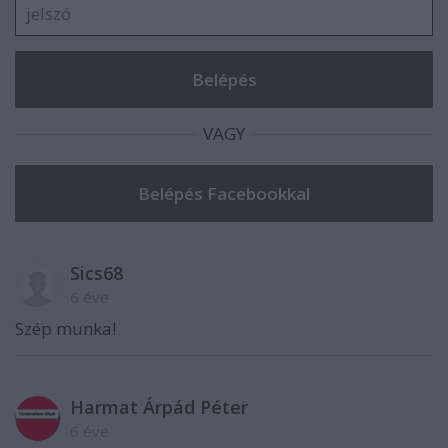
VAGY
Sics68
6 éve
Szép munka!
Harmat Árpád Péter
6 éve