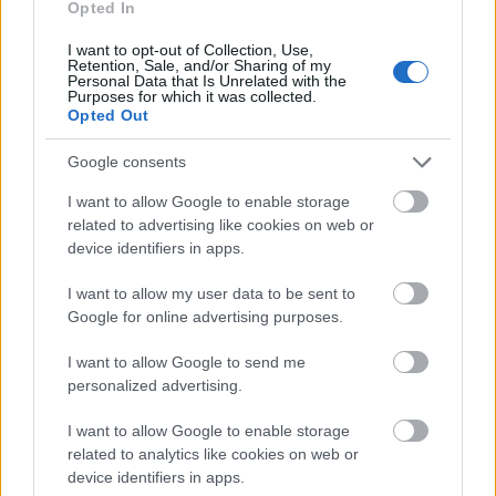
Opted In
helyeztek el vállapjaikon, a tábornokok esetében
keresztbe tett kardokkal is kiegészítették ezeket. Itt az
I want to opt-out of Collection, Use,
angol hadsereg rendfokozatai láthatóak, majd Bernard
Retention, Sale, and/or Sharing of my
Personal Data that Is Unrelated with the
Law Montgomery tábornok "General" (vezérezredes)
Purposes for which it was collected.
jelzéssel.
Opted Out
Google consents
I want to allow Google to enable storage
related to advertising like cookies on web or
device identifiers in apps.
I want to allow my user data to be sent to
Google for online advertising purposes.
I want to allow Google to send me
personalized advertising.
I want to allow Google to enable storage
related to analytics like cookies on web or
device identifiers in apps.