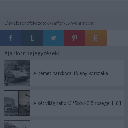
Címkék:
rendfokozatok
Waffen-SS
Wehrmacht
Ajánlott bejegyzések:
A német harckocsi fölény korszaka
A két világháború főbb különbségei [18.]