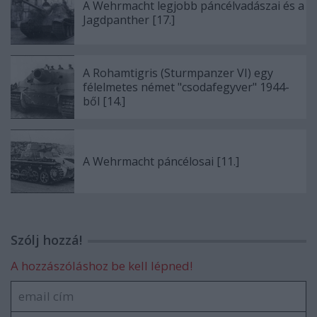
A Wehrmacht legjobb páncélvadászai és a
Jagdpanther [17.]
A Rohamtigris (Sturmpanzer VI) egy
félelmetes német "csodafegyver" 1944-
ből [14.]
A Wehrmacht páncélosai [11.]
Szólj hozzá!
A hozzászóláshoz be kell lépned!