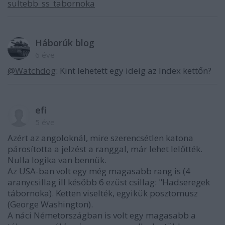
sultebb_ss_tabornoka
Háborúk blog
6 éve
@Watchdog
: Kint lehetett egy ideig az Index kettőn?
efi
5 éve
Azért az angoloknál, mire szerencsétlen katona
párosította a jelzést a ranggal, már lehet lelőtték.
Nulla logika van bennük.
Az USA-ban volt egy még magasabb rang is (4
aranycsillag ill később 6 ezüst csillag: "Hadseregek
tábornoka). Ketten viselték, egyikük posztomusz
(George Washington).
A náci Németországban is volt egy magasabb a