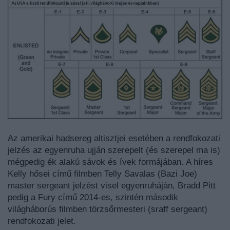
Az amerikai hadsereg altisztjei esetében a rendfokozati
jelzés az egyenruha ujján szerepelt (és szerepel ma is)
mégpedig ék alakú sávok és ívek formájában. A híres
Kelly hősei című filmben Telly Savalas (Bazi Joe)
master sergeant jelzést visel egyenruháján, Bradd Pitt
pedig a Fury című 2014-es, szintén második
világháborús filmben törzsőrmesteri (sraff sergeant)
rendfokozati jelet.