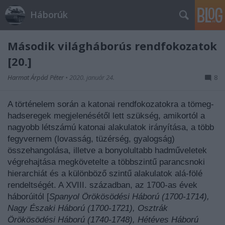
Háborúk
Második világháborús rendfokozatok
[20.]
Harmat Árpád Péter
•
2020. január 24.
8
A történelem során a katonai rendfokozatokra a tömeg-
hadseregek megjelenésétől lett szükség, amikortól a
nagyobb létszámú katonai alakulatok irányítása, a több
fegyvernem (lovasság, tüzérség, gyalogság)
összehangolása, illetve a bonyolultabb hadműveletek
végrehajtása megkövetelte a többszintű parancsnoki
hierarchiát és a különböző szintű alakulatok alá-fölé
rendeltségét. A XVIII. században, az 1700-as évek
háborúitól [
Spanyol Örökösödési Háború (1700-1714),
Nagy Északi Háború (1700-1721), Osztrák
Örökösödési Háború (1740-1748), Hétéves Háború