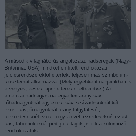
A második világháborús angolszász hadseregek (Nagy-
Britannia, USA) mindkét említett rendfokozati
jelölésrendszerektől eltértek, teljesen más szimbólum-
szisztémát alkalmazva. (Mely egyébként napjainkban is
érvényes, kevés, apró eltéréstől eltekintve.) Az
amerikai hadnagyoknál egyetlen arany sáv,
főhadnagyoknál egy ezüst sáv, századosoknál két
ezüst sáv, őrnagyoknál arany tölgyfalevél,
alezredeseknél ezüst tölgyfalevél, ezredeseknél ezüst
sas, tábornokoknál pedig csillagok jelölik a különböző
rendfokozatokat.