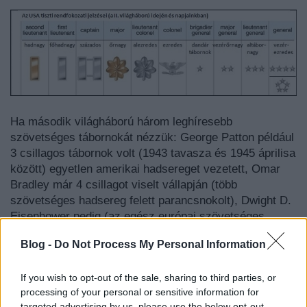
Ha második világháború három leghíresebb
szövetséges tábornokát nézzük: George Patton például
3 csillagos tábornok volt (1943 tavasza és 1945 áprilisa
között) egyetlen amerikai hadsereget vezetett, Omar
Bradley már 4 csillagot viselt vállapján (több
szövetséges hadsereg felett parancsnokolt), Dwight D.
Eisenhower pedig (az egész európai szövetséges
haderő legfelsőbb parancsnoka) 5 csillaggal
Blog -
Do Not Process My Personal Information
büszkélkedhetett (1944 decemberétől).
If you wish to opt-out of the sale, sharing to third parties, or
processing of your personal or sensitive information for
targeted advertising by us, please use the below opt-out