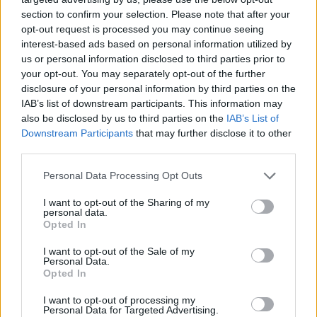
section to confirm your selection. Please note that after your
opt-out request is processed you may continue seeing
interest-based ads based on personal information utilized by
us or personal information disclosed to third parties prior to
your opt-out. You may separately opt-out of the further
disclosure of your personal information by third parties on the
IAB’s list of downstream participants. This information may
also be disclosed by us to third parties on the
IAB’s List of
Downstream Participants
that may further disclose it to other
third parties.
Please note that this website/app uses one or more Google
Personal Data Processing Opt Outs
A fenti képen az ekkor még 4 csillagos Dwight
services and may gather and store information including but
Eisenhower látható, mellette pedig a 3 csillagos George
not limited to your visit or usage behaviour. You may click to
I want to opt-out of the Sharing of my
Patton. A háborút mindketten eggyel több csillaggal
personal data.
grant or deny consent to Google and its third-party tags to
Opted In
fejezték be. Bár ez előbbi esetében nem sokat
use your data for below specified purposes in below Google
számított, hiszen 8 évvel később az Egyesült Államok
consent section.
I want to opt-out of the Sale of my
elnöke lehetett.
Personal Data.
Opted In
Ami a britek rendfokozatait és azok jelölését illeti:
I want to opt-out of processing my
némileg eltért az amerikaitól, ők apró korona jeleket
Personal Data for Targeted Advertising.