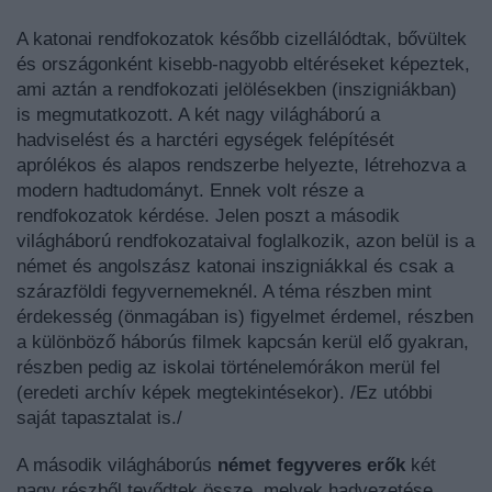
A katonai rendfokozatok később cizellálódtak, bővültek
és országonként kisebb-nagyobb eltéréseket képeztek,
ami aztán a rendfokozati jelölésekben (inszigniákban)
is megmutatkozott. A két nagy világháború a
hadviselést és a harctéri egységek felépítését
aprólékos és alapos rendszerbe helyezte, létrehozva a
modern hadtudományt. Ennek volt része a
rendfokozatok kérdése. Jelen poszt a második
világháború rendfokozataival foglalkozik, azon belül is a
német és angolszász katonai inszigniákkal és csak a
szárazföldi fegyvernemeknél. A téma részben mint
érdekesség (önmagában is) figyelmet érdemel, részben
a különböző háborús filmek kapcsán kerül elő gyakran,
részben pedig az iskolai történelemórákon merül fel
(eredeti archív képek megtekintésekor). /Ez utóbbi
saját tapasztalat is./
A második világháborús
német fegyveres erők
két
nagy részből tevődtek össze, melyek hadvezetése,