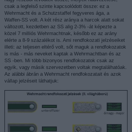
csak a legfelső szinte kapcsolódott össze: ez a
Wehrmacht és a Schutzstaffel fegyveres ága, a
Waffen-SS volt. A két rész aránya a harcok alatt sokat
változott, kezdetben az SS alig 2-3% -át képezte a
közel 7 milliós Wehrmachtnak, később ez az arány
elérte a 8-9 százalékot is. Ami rendfokozati jelzéseiket
illeti: az teljesen eltérő volt, sőt maguk a rendfokozatok
is más - más neveket kaptak a Wehrmachtban és az
SS -ben. Mi több bizonyos rendfokozatok csak az
egyik, vagy másik szervezetben voltak megtalálhatóak.
Az alábbi ábrán a Wehrmacht rendfokozatait és azok
vállap jelzéseit láthatjuk: