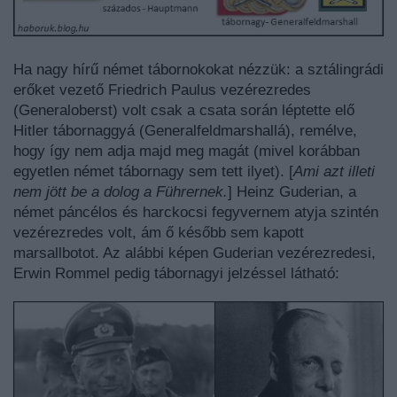
Ha nagy hírű német tábornokokat nézzük: a sztálingrádi
erőket vezető Friedrich Paulus vezérezredes
(Generaloberst) volt csak a csata során léptette elő
Hitler tábornaggyá (Generalfeldmarshallá), remélve,
hogy így nem adja majd meg magát (mivel korábban
egyetlen német tábornagy sem tett ilyet). [
Ami azt illeti
nem jött be a dolog a Führernek.
] Heinz Guderian, a
német páncélos és harckocsi fegyvernem atyja szintén
vezérezredes volt, ám ő később sem kapott
marsallbotot. Az alábbi képen Guderian vezérezredesi,
Erwin Rommel pedig tábornagyi jelzéssel látható: