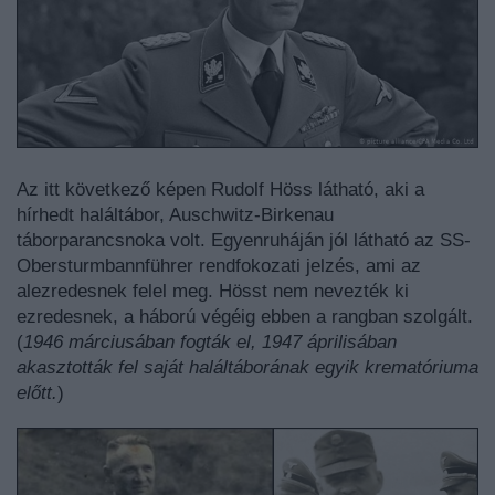
Az itt következő képen Rudolf Höss látható, aki a
hírhedt haláltábor, Auschwitz-Birkenau
táborparancsnoka volt. Egyenruháján jól látható az SS-
Obersturmbannführer rendfokozati jelzés, ami az
alezredesnek felel meg. Hösst nem nevezték ki
ezredesnek, a háború végéig ebben a rangban szolgált.
(
1946 márciusában fogták el, 1947 áprilisában
akasztották fel saját haláltáborának egyik krematóriuma
előtt.
)