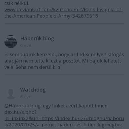
csík nélkül.
www.deviantart.com/kyuzoaoi/art/Rank-Insignia-of-
the-American-People-s-Army-342679518
Háborúk blog
6 éve
El sem tudjuk képzelni, hogy az Index milyen kifogás
alapján nem tette ki ezt a posztot. Mi bajuk lehetett
vele. Soha nem derül ki :(
Watchdog
6 éve
@Háborúk blog
: egy linket azért kapott innen:
dex.hu/x.php?
id=inxinx2&url=https://index.hu/i2/#bloghu/haboru
k/2020/01/25/a_nemet_hadero_es_hitler_legmegbec